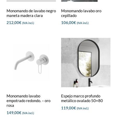
Monomando de lavabo negro
Monomando lavabo oro
maneta madera clara
cepillado
212,00
€
106,00
€
(IVA incl.)
(IVA incl.)
Monomando lavabo
Espejo marco profundo
empotrado redondo. – oro
metálico ovalado 50×80
rosa
119,00
€
(IVA incl.)
149,00
€
(IVA incl.)