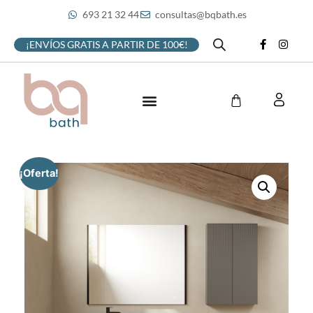
693 21 32 44
consultas@bqbath.es
¡ENVÍOS GRATIS A PARTIR DE 100€!
¡Oferta!