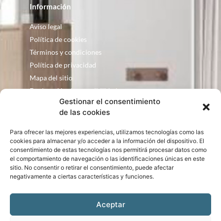
Información
Aviso legal
Política de cookies
Términos y condiciones
Política de privacidad
Mapa del sitio
Declaración de accesibilidad
Gestionar el consentimiento
Contacto
de las cookies
Fontanería Baquero
Para ofrecer las mejores experiencias, utilizamos tecnologías como las
C/ Justo Zoco, 36 Ejea de los Caballeros
cookies para almacenar y/o acceder a la información del dispositivo. El
Zaragoza – España
consentimiento de estas tecnologías nos permitirá procesar datos como
el comportamiento de navegación o las identificaciones únicas en este
consultas@bqbath.es
sitio. No consentir o retirar el consentimiento, puede afectar
693 21 32 44
negativamente a ciertas características y funciones.
Aceptar