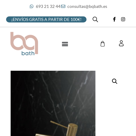
693 21 32 44
consultas@bqbath.es
¡ENVÍOS GRATIS A PARTIR DE 100€!