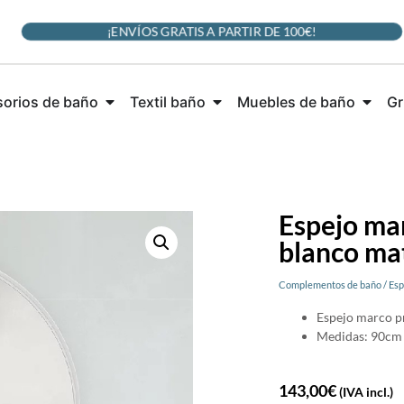
¡ENVÍOS GRATIS A PARTIR DE 100€!
orios de baño
Textil baño
Muebles de baño
Gr
Espejo ma
blanco ma
Complementos de baño
/
Esp
Espejo marco p
Medidas: 90cm 
143,00
€
(IVA incl.)