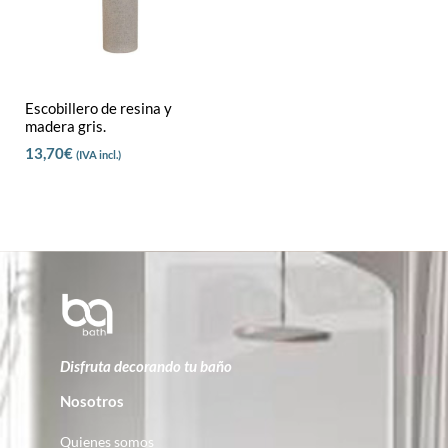
Escobillero de resina y
madera gris.
13,70
€
(IVA incl.)
Disfruta decorando tu baño
Nosotros
Quienes somos