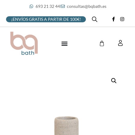
693 21 32 44
consultas@bqbath.es
¡ENVÍOS GRATIS A PARTIR DE 100€!