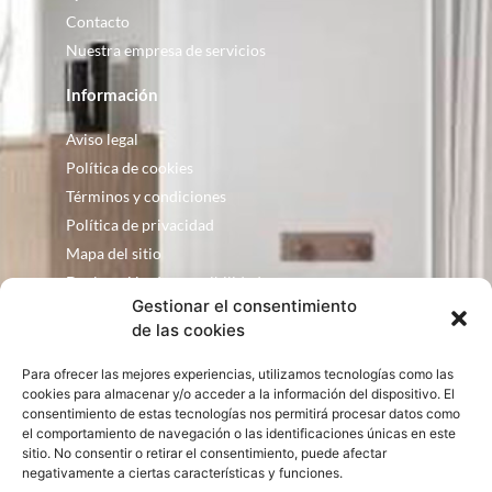
Contacto
Nuestra empresa de servicios
Información
Aviso legal
Política de cookies
Términos y condiciones
Política de privacidad
Mapa del sitio
Declaración de accesibilidad
Gestionar el consentimiento
Contacto
de las cookies
Fontanería Baquero
Para ofrecer las mejores experiencias, utilizamos tecnologías como las
C/ Justo Zoco, 36 Ejea de los Caballeros
cookies para almacenar y/o acceder a la información del dispositivo. El
consentimiento de estas tecnologías nos permitirá procesar datos como
Zaragoza – España
el comportamiento de navegación o las identificaciones únicas en este
consultas@bqbath.es
sitio. No consentir o retirar el consentimiento, puede afectar
693 21 32 44
negativamente a ciertas características y funciones.