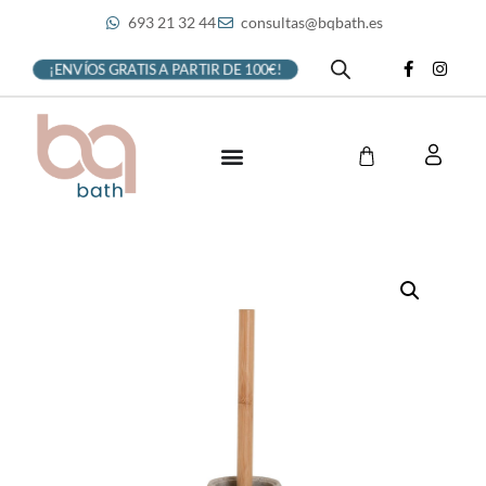
693 21 32 44
consultas@bqbath.es
¡ENVÍOS GRATIS A PARTIR DE 100€!