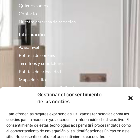
Quienes somos
Contacto
Nuestra empresa de servicios
Información
Aviso legal
Política de cookies
Términos y condiciones
Política de privacidad
Mapa del sitio
Declaración de accesibilidad
Gestionar el consentimiento
Contacto
de las cookies
Fontanería Baquero
Para ofrecer las mejores experiencias, utilizamos tecnologías como las
C/ Justo Zoco, 36 Ejea de los Caballeros
cookies para almacenar y/o acceder a la información del dispositivo. El
consentimiento de estas tecnologías nos permitirá procesar datos como
Zaragoza – España
el comportamiento de navegación o las identificaciones únicas en este
consultas@bqbath.es
sitio. No consentir o retirar el consentimiento, puede afectar