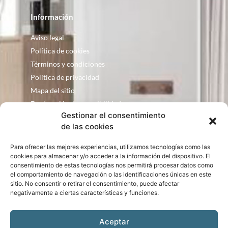
Información
Aviso legal
Política de cookies
Términos y condiciones
Política de privacidad
Mapa del sitio
Declaración de accesibilidad
Gestionar el consentimiento
Contacto
de las cookies
Fontanería Baquero
Para ofrecer las mejores experiencias, utilizamos tecnologías como las
C/ Justo Zoco, 36 Ejea de los Caballeros
cookies para almacenar y/o acceder a la información del dispositivo. El
Zaragoza – España
consentimiento de estas tecnologías nos permitirá procesar datos como
el comportamiento de navegación o las identificaciones únicas en este
consultas@bqbath.es
sitio. No consentir o retirar el consentimiento, puede afectar
693 21 32 44
negativamente a ciertas características y funciones.
Aceptar