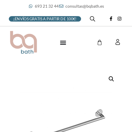
693 21 32 44
consultas@bqbath.es
¡ENVÍOS GRATIS A PARTIR DE 100€!