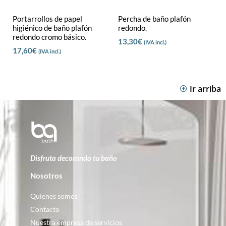
Portarrollos de papel
Percha de baño plafón
higiénico de baño plafón
redondo.
redondo cromo básico.
13,30
€
(IVA incl.)
17,60
€
(IVA incl.)
Ir arriba
Disfruta decorando tu baño
Nosotros
Quienes somos
Contacto
Nuestra empresa de servicios