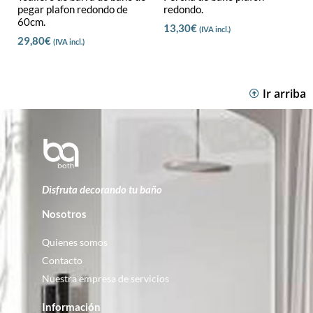
pegar plafon redondo de
redondo.
60cm.
13,30
€
(IVA incl.)
29,80
€
(IVA incl.)
Ir arriba
Disfruta decorando tu baño
Nosotros
Quienes somos
Contacto
Nuestra empresa de servicios
Información