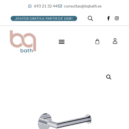
693 21 32 44
consultas@bqbath.es
¡ENVÍOS GRATIS A PARTIR DE 100€!