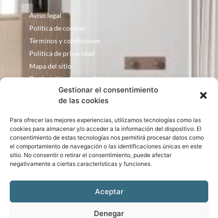
Aviso legal
Política de cookies
Términos y condiciones
Política de privacidad
Mapa del sitio
Declaración de accesibilidad
Gestionar el consentimiento
Contacto
de las cookies
Fontanería Baquero
Para ofrecer las mejores experiencias, utilizamos tecnologías como las
C/ Justo Zoco, 36 Ejea de los Caballeros
cookies para almacenar y/o acceder a la información del dispositivo. El
Zaragoza – España
consentimiento de estas tecnologías nos permitirá procesar datos como
el comportamiento de navegación o las identificaciones únicas en este
consultas@bqbath.es
sitio. No consentir o retirar el consentimiento, puede afectar
693 21 32 44
negativamente a ciertas características y funciones.
Aceptar
Denegar