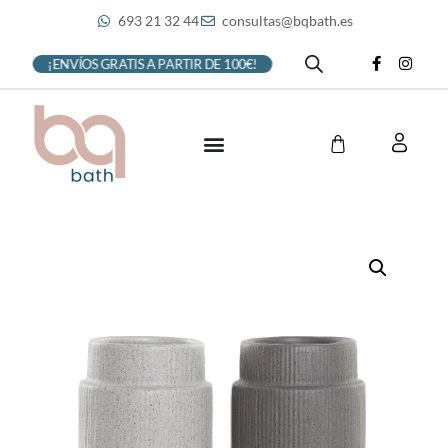
693 21 32 44
consultas@bqbath.es
¡ENVÍOS GRATIS A PARTIR DE 100€!