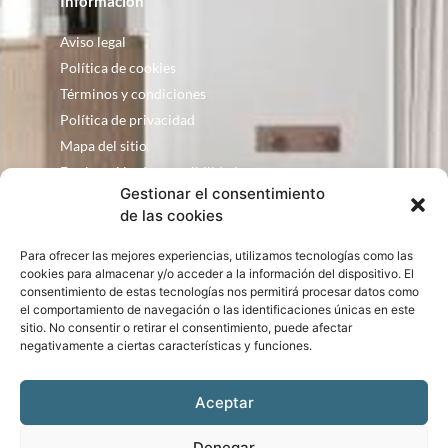
Información
Aviso legal
Política de cookies
Términos y condiciones
Política de privacidad
Mapa del sitio
Declaración de accesibilidad
Gestionar el consentimiento
Contacto
de las cookies
Fontanería Baquero
Para ofrecer las mejores experiencias, utilizamos tecnologías como las
C/ Justo Zoco, 36 Ejea de los Caballeros
cookies para almacenar y/o acceder a la información del dispositivo. El
Zaragoza – España
consentimiento de estas tecnologías nos permitirá procesar datos como
el comportamiento de navegación o las identificaciones únicas en este
consultas@bqbath.es
sitio. No consentir o retirar el consentimiento, puede afectar
693 21 32 44
negativamente a ciertas características y funciones.
Aceptar
Denegar