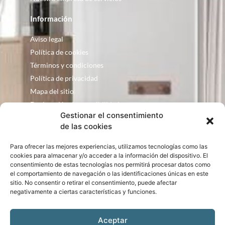
Información
Aviso legal
Política de cookies
Términos y condiciones
Política de privacidad
Mapa del sitio
Declaración de accesibilidad
Gestionar el consentimiento
Contacto
de las cookies
Fontanería Baquero
Para ofrecer las mejores experiencias, utilizamos tecnologías como las
C/ Justo Zoco, 36 Ejea de los Caballeros
cookies para almacenar y/o acceder a la información del dispositivo. El
Zaragoza – España
consentimiento de estas tecnologías nos permitirá procesar datos como
el comportamiento de navegación o las identificaciones únicas en este
consultas@bqbath.es
sitio. No consentir o retirar el consentimiento, puede afectar
693 21 32 44
negativamente a ciertas características y funciones.
Aceptar