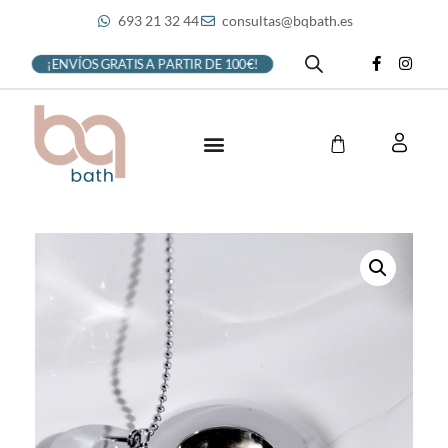
693 21 32 44
consultas@bqbath.es
¡ENVÍOS GRATIS A PARTIR DE 100€!