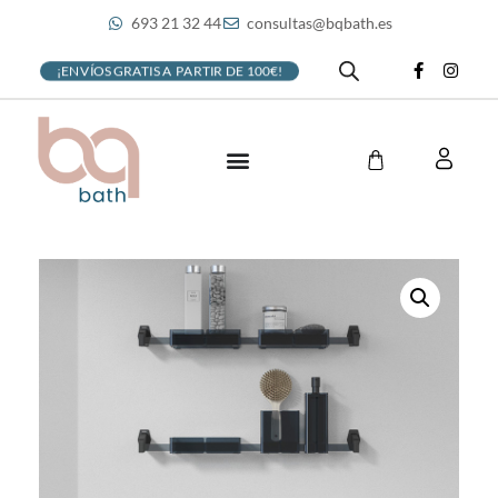
693 21 32 44
consultas@bqbath.es
¡ENVÍOS GRATIS A PARTIR DE 100€!