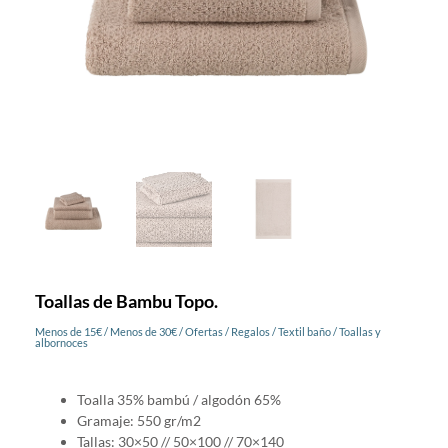
Toallas de Bambu Topo.
Menos de 15€
/
Menos de 30€
/
Ofertas
/
Regalos
/
Textil baño
/
Toallas y
albornoces
Toalla 35% bambú / algodón 65%
Gramaje: 550 gr/m2
Tallas: 30×50 // 50×100 // 70×140