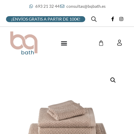
693 21 32 44
consultas@bqbath.es
¡ENVÍOS GRATIS A PARTIR DE 100€!