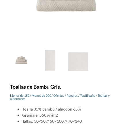
Toallas de Bambu Gris.
Menos de 15€
/
Menos de 30€
/
Ofertas
/
Regalos
/
Textil baño
/
Toallas y
albornoces
Toalla 35% bambú / algodón 65%
Gramaje: 550 gr/m2
Tallas: 30×50 // 50×100 // 70×140