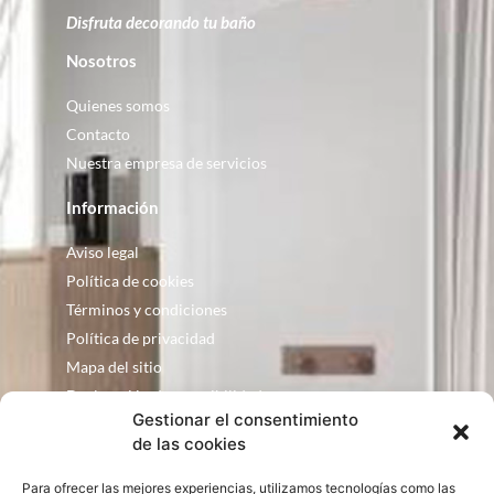
Disfruta decorando tu baño
Nosotros
Quienes somos
Contacto
Nuestra empresa de servicios
Información
Aviso legal
Política de cookies
Términos y condiciones
Política de privacidad
Mapa del sitio
Declaración de accesibilidad
Gestionar el consentimiento
Contacto
de las cookies
Fontanería Baquero
Para ofrecer las mejores experiencias, utilizamos tecnologías como las