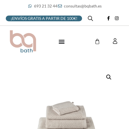
693 21 32 44
consultas@bqbath.es
¡ENVÍOS GRATIS A PARTIR DE 100€!