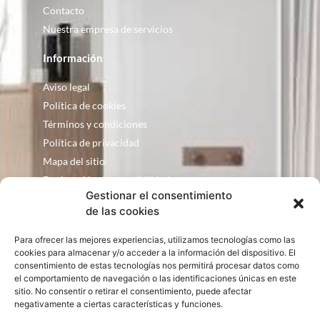
Contacto
Nuestra empresa de servicios
Información
Aviso legal
Política de cookies
Términos y condiciones
Política de privacidad
Mapa del sitio
Declaración de accesibilidad
Gestionar el consentimiento
Contacto
de las cookies
Fontanería Baquero
Para ofrecer las mejores experiencias, utilizamos tecnologías como las
C/ Justo Zoco, 36 Ejea de los Caballeros
cookies para almacenar y/o acceder a la información del dispositivo. El
Zaragoza – España
consentimiento de estas tecnologías nos permitirá procesar datos como
el comportamiento de navegación o las identificaciones únicas en este
consultas@bqbath.es
sitio. No consentir o retirar el consentimiento, puede afectar
693 21 32 44
negativamente a ciertas características y funciones.