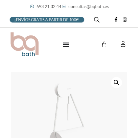
693 21 32 44
consultas@bqbath.es
¡ENVÍOS GRATIS A PARTIR DE 100€!