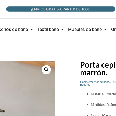
¡ENVÍOS GRATIS A PARTIR DE 100€!
orios de baño
Textil baño
Muebles de baño
Gr
Porta cepi
marrón.
Complementos de baño
/
Dis
Regalos
Material: Márm
Medidas: Diáme
Color: Marrón