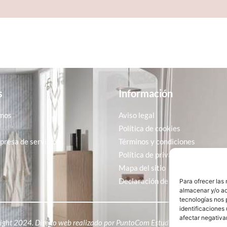
s
Información
mos
Aviso legal
Política de cookies
resa de servicios
Términos y condiciones
Política de privacidad
Mapa del sitio
Declaración de accesibilidad
Para ofrecer las
almacenar y/o ac
tecnologías nos 
identificaciones 
afectar negativa
ight 2024. Diseño web realizado por
PuntoCom Estudio