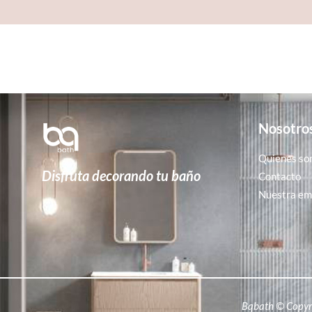
Nosotro
Quienes so
Disfruta decorando tu baño
Contacto
Nuestra emp
Bqbath © Copyr