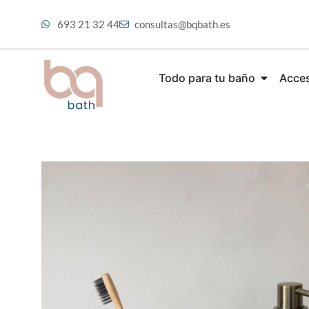
693 21 32 44
consultas@bqbath.es
Todo para tu baño
Acces