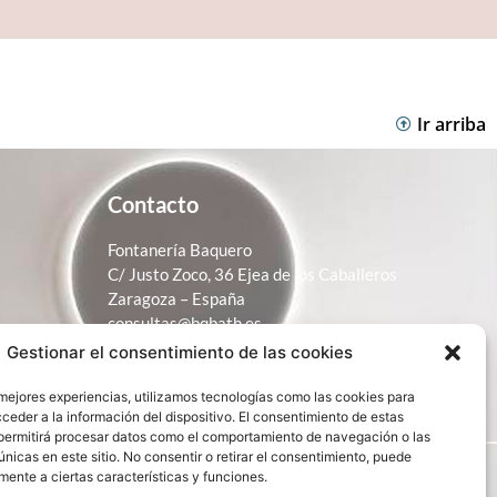
Ir arriba
Contacto
Fontanería Baquero
C/ Justo Zoco, 36 Ejea de los Caballeros
Zaragoza – España
consultas@bqbath.es
Gestionar el consentimiento de las cookies
693 21 32 44
 mejores experiencias, utilizamos tecnologías como las cookies para
ceder a la información del dispositivo. El consentimiento de estas
permitirá procesar datos como el comportamiento de navegación o las
únicas en este sitio. No consentir o retirar el consentimiento, puede
mente a ciertas características y funciones.