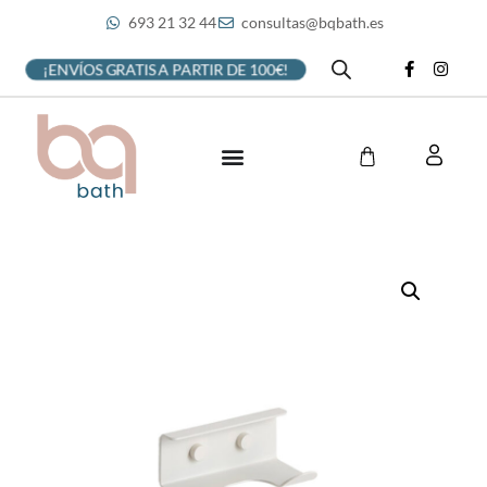
693 21 32 44
consultas@bqbath.es
¡ENVÍOS GRATIS A PARTIR DE 100€!