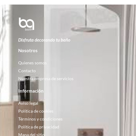
Disfruta decorando tu baño
Nosotros
Quienes somos
Contacto
Nuestra empresa de servicios
Información
Aviso legal
Política de cookies
Términos y condiciones
Política de privacidad
Mapa del sitio