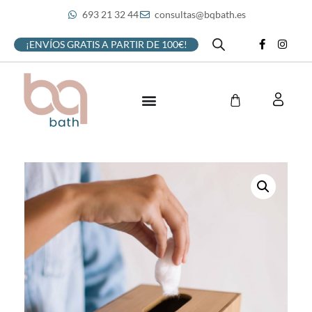
693 21 32 44
consultas@bqbath.es
¡ENVÍOS GRATIS A PARTIR DE 100€!