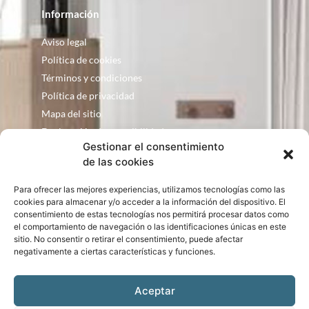
Información
Aviso legal
Política de cookies
Términos y condiciones
Política de privacidad
Mapa del sitio
Declaración de accesibilidad
Gestionar el consentimiento
Contacto
de las cookies
Fontanería Baquero
Para ofrecer las mejores experiencias, utilizamos tecnologías como las
C/ Justo Zoco, 36 Ejea de los Caballeros
cookies para almacenar y/o acceder a la información del dispositivo. El
consentimiento de estas tecnologías nos permitirá procesar datos como
Zaragoza – España
el comportamiento de navegación o las identificaciones únicas en este
consultas@bqbath.es
sitio. No consentir o retirar el consentimiento, puede afectar
693 21 32 44
negativamente a ciertas características y funciones.
Aceptar