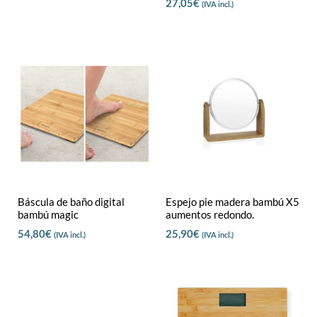
27,05
€
(IVA incl.)
Báscula de baño digital
Espejo pie madera bambú X5
bambú magic
aumentos redondo.
54,80
€
25,90
€
(IVA incl.)
(IVA incl.)