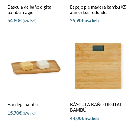
Báscula de baño digital
Espejo pie madera bambú X5
bambú magic
aumentos redondo.
54,80
€
25,90
€
(IVA incl.)
(IVA incl.)
Bandeja bambú
BÁSCULA BAÑO DIGITAL
BAMBÚ
15,70
€
(IVA incl.)
44,00
€
(IVA incl.)