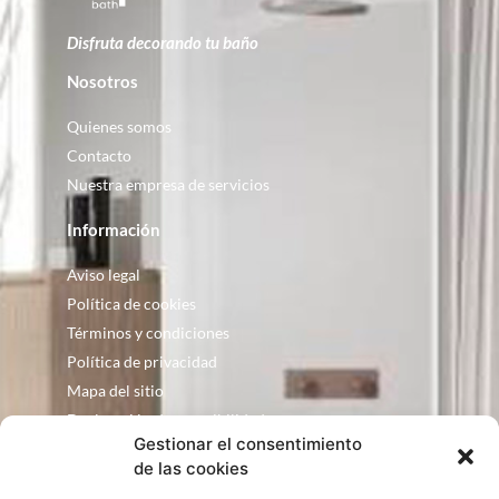
Disfruta decorando tu baño
Nosotros
Quienes somos
Contacto
Nuestra empresa de servicios
Información
Aviso legal
Política de cookies
Términos y condiciones
Política de privacidad
Mapa del sitio
Declaración de accesibilidad
Gestionar el consentimiento
Contacto
de las cookies