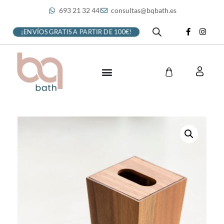
693 21 32 44
consultas@bqbath.es
¡ENVÍOS GRATIS A PARTIR DE 100€!