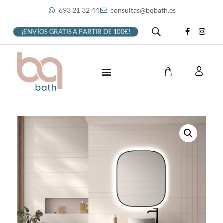
693 21 32 44
consultas@bqbath.es
¡ENVÍOS GRATIS A PARTIR DE 100€!