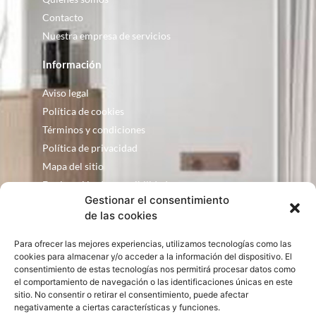
Contacto
Nuestra empresa de servicios
Información
Aviso legal
Política de cookies
Términos y condiciones
Política de privacidad
Mapa del sitio
Declaración de accesibilidad
Gestionar el consentimiento
Contacto
de las cookies
Fontanería Baquero
Para ofrecer las mejores experiencias, utilizamos tecnologías como las
C/ Justo Zoco, 36 Ejea de los Caballeros
cookies para almacenar y/o acceder a la información del dispositivo. El
Zaragoza – España
consentimiento de estas tecnologías nos permitirá procesar datos como
el comportamiento de navegación o las identificaciones únicas en este
consultas@bqbath.es
sitio. No consentir o retirar el consentimiento, puede afectar
693 21 32 44
negativamente a ciertas características y funciones.