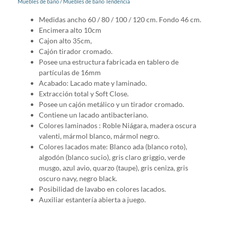
Muebles de baño
/
Muebles de baño Tendencia
Medidas ancho 60 / 80 / 100 / 120 cm. Fondo 46 cm.
Encimera alto 10cm
Cajon alto 35cm,
Cajón tirador cromado.
Posee una estructura fabricada en tablero de
partículas de 16mm
Acabado: Lacado mate y laminado.
Extracción total y Soft Close.
Posee un cajón metálico y un tirador cromado.
Contiene un lacado antibacteriano.
Colores laminados : Roble Niágara, madera oscura
valenti, mármol blanco, mármol negro.
Colores lacados mate: Blanco ada (blanco roto),
algodón (blanco sucio), gris claro griggio, verde
musgo, azul avio, quarzo (taupe), gris ceniza, gris
oscuro navy, negro black.
Posibilidad de lavabo en colores lacados.
Auxiliar estantería abierta a juego.