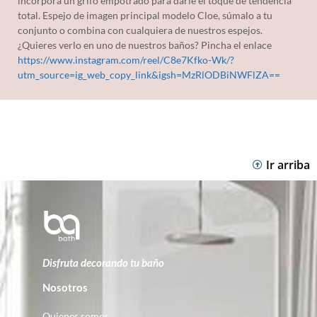
incorpora un grifo empotrado para darle el toque de tendencia
total. Espejo de imagen principal modelo Cloe, súmalo a tu
conjunto o combina con cualquiera de nuestros espejos.
¿Quieres verlo en uno de nuestros baños? Pincha el enlace
https://www.instagram.com/reel/C8e7Kfko-Wk/?
utm_source=ig_web_copy_link&igsh=MzRlODBiNWFlZA==
Ir arriba
Disfruta decorando tu baño
Nosotros
Quienes somos