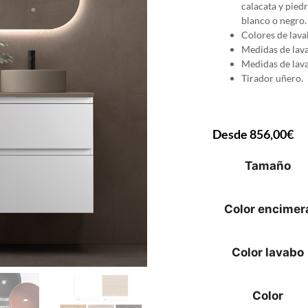
calacata y piedr
blanco o negro.
Colores de lavab
Medidas de lav
Medidas de lav
Tirador uñero.
Desde
856,00
€
Tamaño
Color encimer
Color lavabo
Color