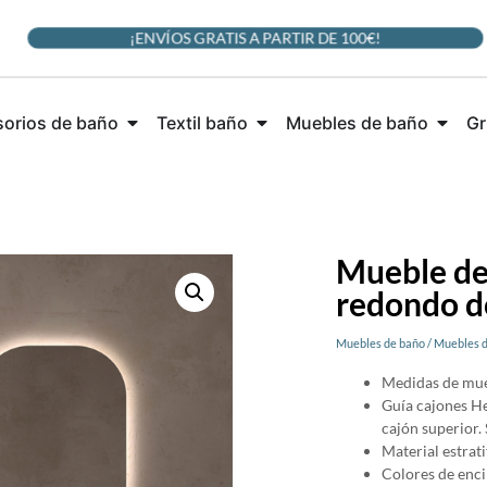
¡ENVÍOS GRATIS A PARTIR DE 100€!
orios de baño
Textil baño
Muebles de baño
Gr
Mueble de
redondo do
Muebles de baño
/
Muebles d
Medidas de mu
Guía cajones He
cajón superior. 
Material estrati
Colores de enc