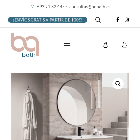
693 21 32 44
consultas@bqbath.es
¡ENVÍOS GRATIS A PARTIR DE 100€!