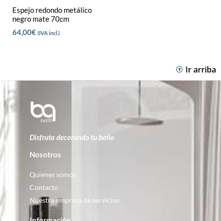
Espejo redondo metálico
negro mate 70cm
64,00
€
(IVA incl.)
Ir arriba
Disfruta decorando tu baño
Nosotros
Quienes somos
Contacto
Nuestra empresa de servicios
Información