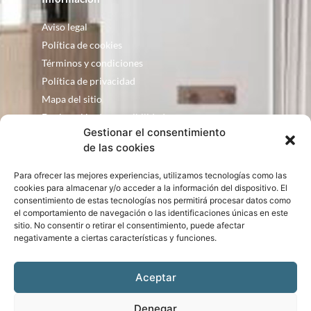
Aviso legal
Política de cookies
Términos y condiciones
Política de privacidad
Mapa del sitio
Declaración de accesibilidad
Gestionar el consentimiento
Contacto
de las cookies
Fontanería Baquero
Para ofrecer las mejores experiencias, utilizamos tecnologías como las
C/ Justo Zoco, 36 Ejea de los Caballeros
cookies para almacenar y/o acceder a la información del dispositivo. El
consentimiento de estas tecnologías nos permitirá procesar datos como
Zaragoza – España
el comportamiento de navegación o las identificaciones únicas en este
consultas@bqbath.es
sitio. No consentir o retirar el consentimiento, puede afectar
693 21 32 44
negativamente a ciertas características y funciones.
Aceptar
Denegar