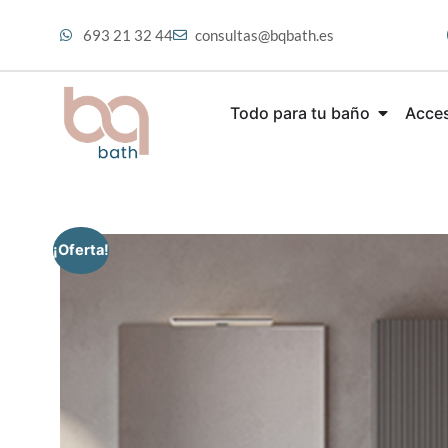
693 21 32 44
consultas@bqbath.es
Todo para tu baño
Acces
¡Oferta!