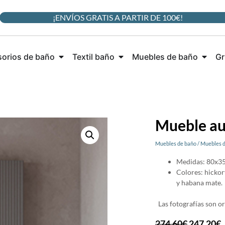
¡ENVÍOS GRATIS A PARTIR DE 100€!
orios de baño
Textil baño
Muebles de baño
Gr
Mueble au
Muebles de baño
/
Muebles 
Medidas: 80x3
Colores: hickor
y habana mate.
Las fotografías son ori
274,60
€
247,20
€