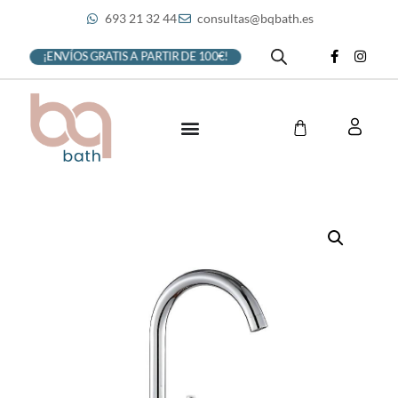
693 21 32 44
consultas@bqbath.es
¡ENVÍOS GRATIS A PARTIR DE 100€!