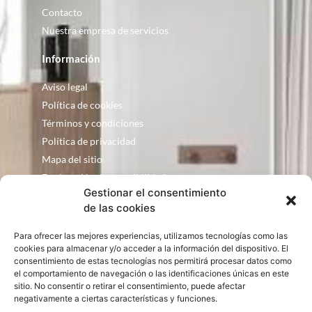
Contacto
Nuestra empresa de servicios
Información
Aviso legal
Política de cookies
Términos y condiciones
Política de privacidad
Mapa del sitio
Declaración de accesibilidad
Gestionar el consentimiento
Contacto
de las cookies
Fontanería Baquero
Para ofrecer las mejores experiencias, utilizamos tecnologías como las
C/ Justo Zoco, 36 Ejea de los Caballeros
cookies para almacenar y/o acceder a la información del dispositivo. El
Zaragoza – España
consentimiento de estas tecnologías nos permitirá procesar datos como
el comportamiento de navegación o las identificaciones únicas en este
consultas@bqbath.es
sitio. No consentir o retirar el consentimiento, puede afectar
693 21 32 44
negativamente a ciertas características y funciones.