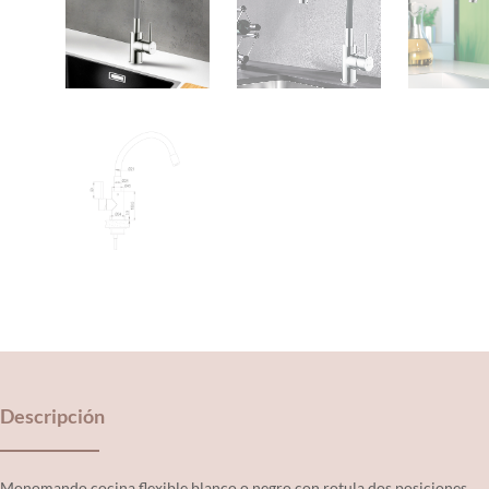
Descripción
Monomando cocina flexible blanco o negro con rotula dos posiciones.