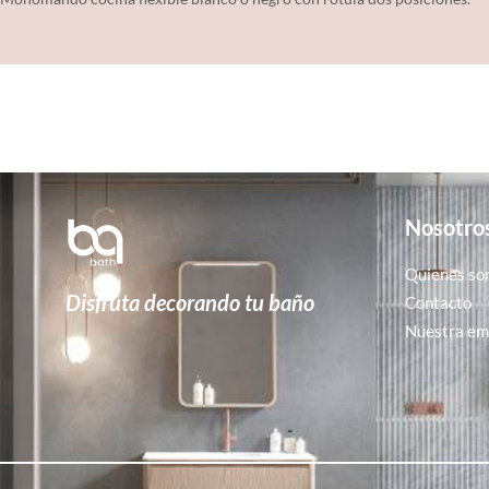
Nosotro
Quienes so
Disfruta decorando tu baño
Contacto
Nuestra emp