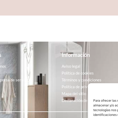
s
Información
mos
Aviso legal
Política de cookies
resa de servicios
Términos y condiciones
Política de privacidad
Mapa del sitio
Declaración de accesibilidad
Para ofrecer las
almacenar y/o ac
tecnologías nos 
identificaciones 