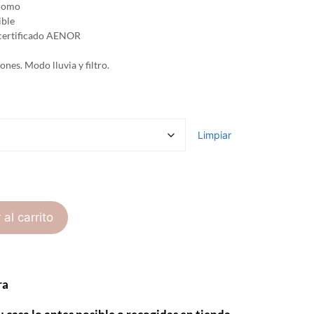
cromo
ible
 certificado AENOR
nes. Modo lluvia y filtro.
Limpiar
 al carrito
ra