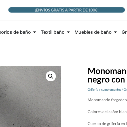
¡ENVÍOS GRATIS A PARTIR DE 100€!
orios de baño
Textil baño
Muebles de baño
Gr
Monomando
negro con 
Grifería y complementos
/
Gr
Monomando fregadera d
Colores del caño: blanc
Cuerpo de grifería en 