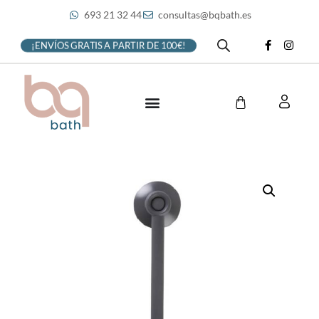
693 21 32 44
consultas@bqbath.es
¡ENVÍOS GRATIS A PARTIR DE 100€!