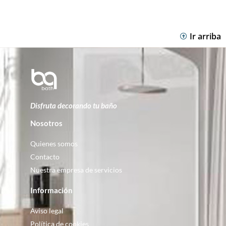
Ir arriba
Disfruta decorando tu baño
Nosotros
Quienes somos
Contacto
Nuestra empresa de servicios
Información
Aviso legal
Política de cookies