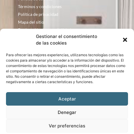
Términos y condiciones
Política de privacidad
Mapa del sitio
Declaración de accesibilidad
Gestionar el consentimiento
Contacto
de las cookies
Fontanería Baquero
Para ofrecer las mejores experiencias, utilizamos tecnologías como las
C/ Justo Zoco, 36 Ejea de los Caballeros
cookies para almacenar y/o acceder a la información del dispositivo. El
consentimiento de estas tecnologías nos permitirá procesar datos como
Zaragoza – España
el comportamiento de navegación o las identificaciones únicas en este
consultas@bqbath.es
sitio. No consentir o retirar el consentimiento, puede afectar
693 21 32 44
negativamente a ciertas características y funciones.
Aceptar
Denegar
Bqbath © Copyright 2024. Diseño web realizado por
PuntoCom Estudio
Ver preferencias