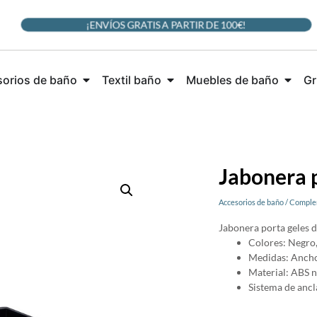
¡ENVÍOS GRATIS A PARTIR DE 100€!
orios de baño
Textil baño
Muebles de baño
Gr
Jabonera p
Accesorios de baño
/
Comple
Jabonera porta geles d
Colores: Negro,
Medidas: Ancho
Material: ABS n
Sistema de ancla