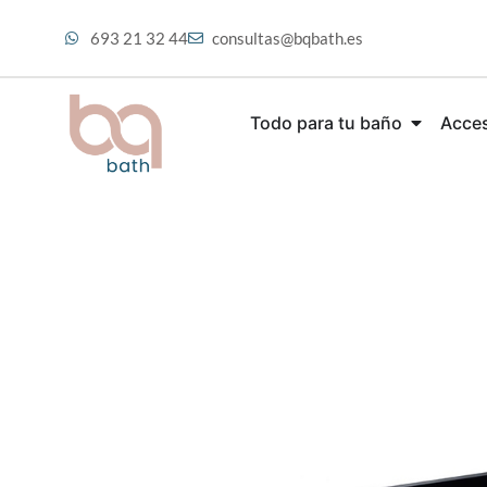
693 21 32 44
consultas@bqbath.es
Todo para tu baño
Acces