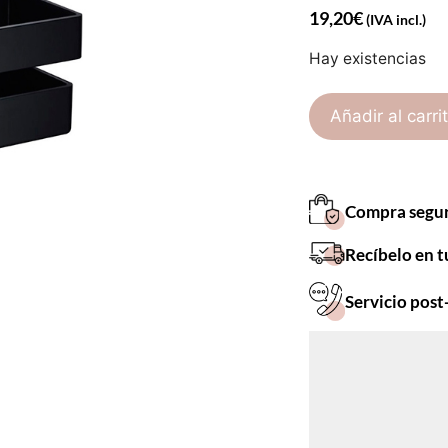
19,20
€
(IVA incl.)
Hay existencias
Añadir al carri
Compra segu
Recíbelo en t
Servicio post