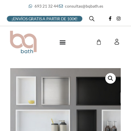
693 21 32 44
consultas@bqbath.es
¡ENVÍOS GRATIS A PARTIR DE 100€!