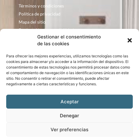
Términos y condiciones
Política de privacidad
Mapa del sitio
Declaración de accesibilidad
Gestionar el consentimiento
Contacto
de las cookies
Fontanería Baquero
Para ofrecer las mejores experiencias, utilizamos tecnologías como las
C/ Justo Zoco, 36 Ejea de los Caballeros
cookies para almacenar y/o acceder a la información del dispositivo. El
consentimiento de estas tecnologías nos permitirá procesar datos como
Zaragoza – España
el comportamiento de navegación o las identificaciones únicas en este
consultas@bqbath.es
sitio. No consentir o retirar el consentimiento, puede afectar
693 21 32 44
negativamente a ciertas características y funciones.
Aceptar
Denegar
Bqbath © Copyright 2024. Diseño web realizado por
PuntoCom Estudio
Ver preferencias