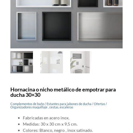
Hornacina o nicho metálico de empotrar para
ducha 30×30
Complementos de baño
/
Estantes para jabones de ducha
/
Ofertas
/
Organizadores maquillaje , cestas, escaleras
Fabricadas en acero inox.
Medidas: 30 x 30 cm x 9,5 cm.
Colores: Blanco, negro , inox satinado.