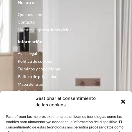
Nosotros
Quienes somos
Contacto
Nuestra empresa de servicios
Información
Aviso legal
Política de cookies
Términos y condiciones
Política de privacidad
Mapa del sitio
Declaración de accesibilidad
Gestionar el consentimiento
Contacto
de las cookies
Fontanería Baquero
Para ofrecer las mejores experiencias, utilizamos tecnologías como las
C/ Justo Zoco, 36 Ejea de los Caballeros
cookies para almacenar y/o acceder a la información del dispositivo. El
Zaragoza – España
consentimiento de estas tecnologías nos permitirá procesar datos como