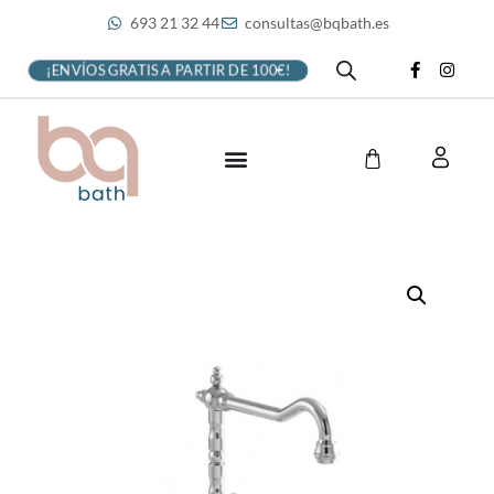
693 21 32 44
consultas@bqbath.es
¡ENVÍOS GRATIS A PARTIR DE 100€!