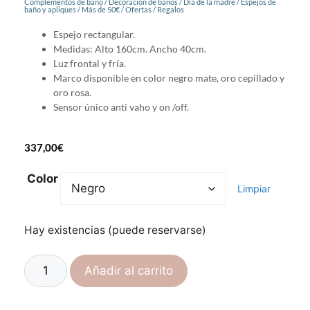
Complementos de baño
/
Decoración de baños
/
Día de la madre
/
Espejos de
baño y apliques
/
Más de 50€
/
Ofertas
/
Regalos
Espejo rectangular.
Medidas: Alto 160cm. Ancho 40cm.
Luz frontal y fría.
Marco disponible en color negro mate, oro cepillado y
oro rosa.
Sensor único anti vaho y on /off.
337,00
€
Color
Limpiar
Hay existencias (puede reservarse)
Añadir al carrito