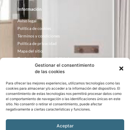
Información
Aviso legal
Política de cookies
Términos y condiciones
Política de privacidad
Mapa del sitio
Declaración de accesibilidad
Gestionar el consentimiento
Contacto
de las cookies
Fontanería Baquero
Para ofrecer las mejores experiencias, utilizamos tecnologías como las
C/ Justo Zoco, 36 Ejea de los Caballeros
cookies para almacenar y/o acceder a la información del dispositivo. El
Zaragoza – España
consentimiento de estas tecnologías nos permitirá procesar datos como
el comportamiento de navegación o las identificaciones únicas en este
consultas@bqbath.es
sitio. No consentir o retirar el consentimiento, puede afectar
693 21 32 44
negativamente a ciertas características y funciones.
Aceptar