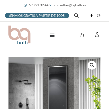
693 21 32 44
consultas@bqbath.es
¡ENVÍOS GRATIS A PARTIR DE 100€!