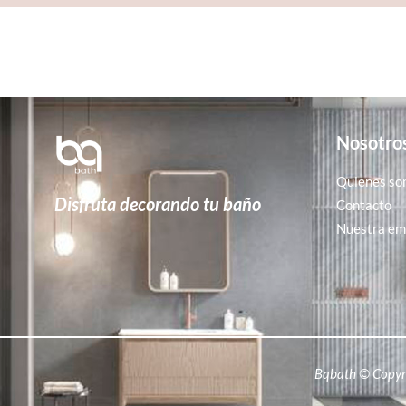
Nosotro
Quienes so
Disfruta decorando tu baño
Contacto
Nuestra emp
Bqbath © Copyr