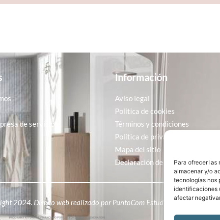
s
Información
mos
Aviso legal
Política de cookies
resa de servicios
Términos y condiciones
Política de privacidad
Mapa del sitio
Declaración de accesibilidad
Para ofrecer las
almacenar y/o ac
tecnologías nos 
identificaciones 
afectar negativa
ight 2024. Diseño web realizado por
PuntoCom Estudio