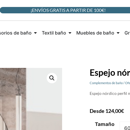
¡ENVÍOS GRATIS A PARTIR DE 100€!
orios de baño
Textil baño
Muebles de baño
Gr
Espejo nór
Complementos de baño
/
Ofe
Espejo nórdico perfil 
Desde
124,00
€
Tamaño