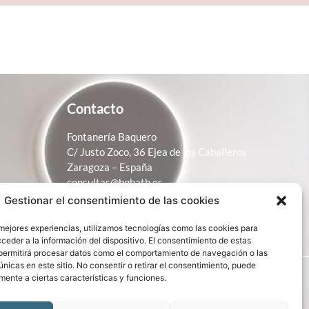
Contacto
Fontanería Baquero
C/ Justo Zoco, 36 Ejea de los Caballeros
Zaragoza – España
consultas@bqbath.es
Gestionar el consentimiento de las cookies
693 21 32 44
 mejores experiencias, utilizamos tecnologías como las cookies para
ceder a la información del dispositivo. El consentimiento de estas
permitirá procesar datos como el comportamiento de navegación o las
únicas en este sitio. No consentir o retirar el consentimiento, puede
mente a ciertas características y funciones.