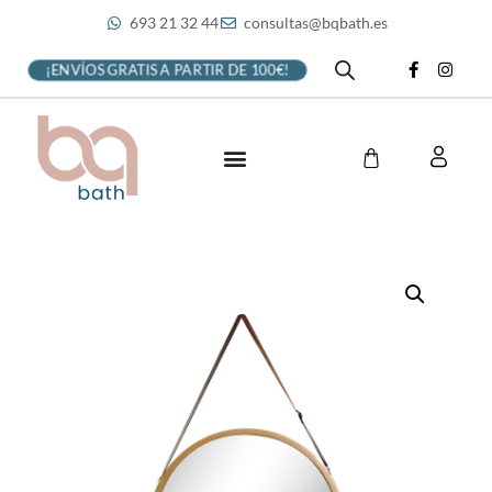
693 21 32 44
consultas@bqbath.es
¡ENVÍOS GRATIS A PARTIR DE 100€!