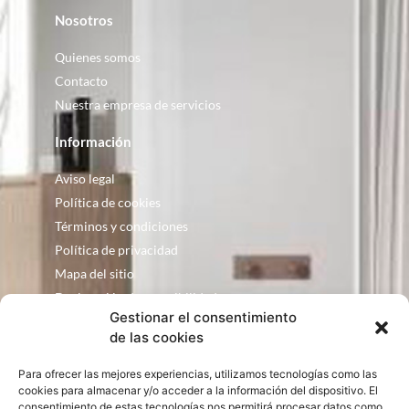
Nosotros
Quienes somos
Contacto
Nuestra empresa de servicios
Información
Aviso legal
Política de cookies
Términos y condiciones
Política de privacidad
Mapa del sitio
Declaración de accesibilidad
Gestionar el consentimiento
Contacto
de las cookies
Fontanería Baquero
Para ofrecer las mejores experiencias, utilizamos tecnologías como las
C/ Justo Zoco, 36 Ejea de los Caballeros
cookies para almacenar y/o acceder a la información del dispositivo. El
Zaragoza – España
consentimiento de estas tecnologías nos permitirá procesar datos como