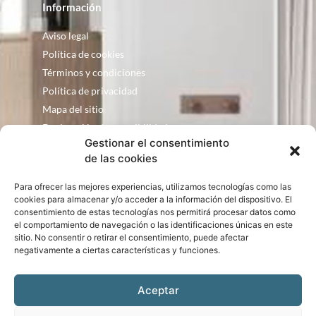
Información
Aviso legal
Política de cookies
Términos y condiciones
Política de privacidad
Mapa del sitio
Declaración de accesibilidad
Gestionar el consentimiento
Contacto
de las cookies
Fontanería Baquero
Para ofrecer las mejores experiencias, utilizamos tecnologías como las
C/ Justo Zoco, 36 Ejea de los Caballeros
cookies para almacenar y/o acceder a la información del dispositivo. El
Zaragoza – España
consentimiento de estas tecnologías nos permitirá procesar datos como
el comportamiento de navegación o las identificaciones únicas en este
consultas@bqbath.es
sitio. No consentir o retirar el consentimiento, puede afectar
693 21 32 44
negativamente a ciertas características y funciones.
Aceptar