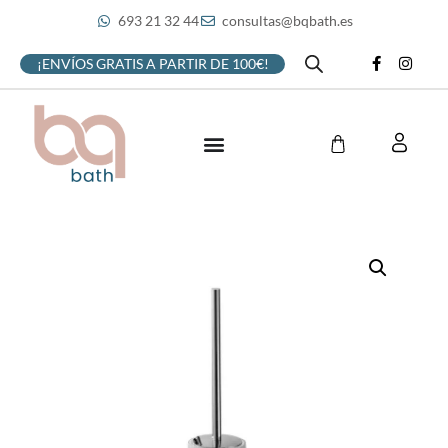
693 21 32 44
consultas@bqbath.es
¡ENVÍOS GRATIS A PARTIR DE 100€!