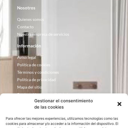
Nosotros
Quienes somos
Contacto
Nuestra empresa de servicios
Información
Aviso legal
Política de cookies
Términos y condiciones
Política de privacidad
Mapa del sitio
Declaración de accesibilidad
Gestionar el consentimiento
Contacto
de las cookies
Fontanería Baquero
Para ofrecer las mejores experiencias, utilizamos tecnologías como las
C/ Justo Zoco, 36 Ejea de los Caballeros
cookies para almacenar y/o acceder a la información del dispositivo. El