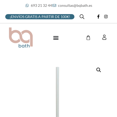
693 21 32 44
consultas@bqbath.es
¡ENVÍOS GRATIS A PARTIR DE 100€!