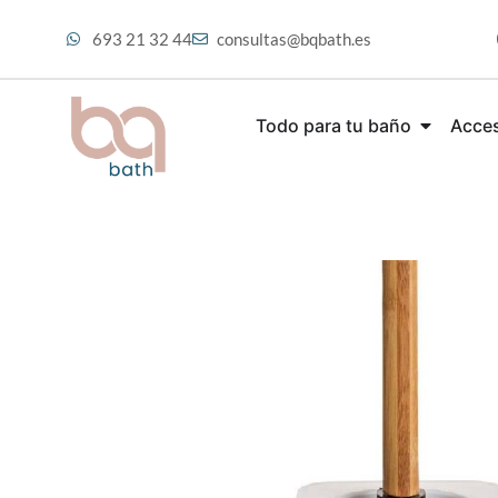
693 21 32 44
consultas@bqbath.es
Todo para tu baño
Acces