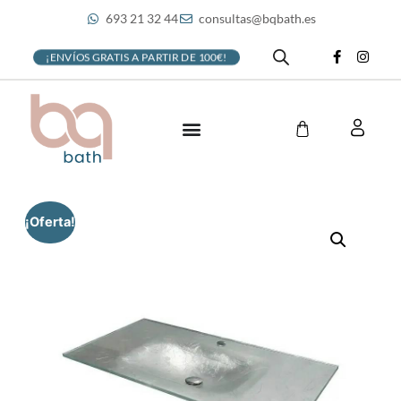
693 21 32 44
consultas@bqbath.es
¡ENVÍOS GRATIS A PARTIR DE 100€!
¡Oferta!