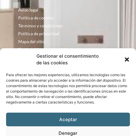
Aviso legal
Política de cookies
Términos y condiciones
Política de privacidad
Mapa del sitio
Declaración de accesibilidad
Gestionar el consentimiento
Contacto
de las cookies
Fontanería Baquero
Para ofrecer las mejores experiencias, utilizamos tecnologías como las
C/ Justo Zoco, 36 Ejea de los Caballeros
cookies para almacenar y/o acceder a la información del dispositivo. El
Zaragoza – España
consentimiento de estas tecnologías nos permitirá procesar datos como
el comportamiento de navegación o las identificaciones únicas en este
consultas@bqbath.es
sitio. No consentir o retirar el consentimiento, puede afectar
693 21 32 44
negativamente a ciertas características y funciones.
Aceptar
Denegar