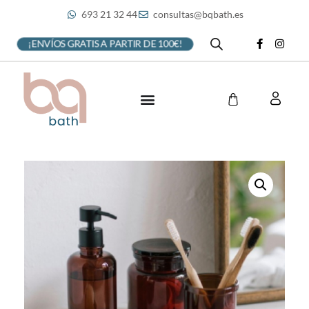
693 21 32 44
consultas@bqbath.es
¡ENVÍOS GRATIS A PARTIR DE 100€!