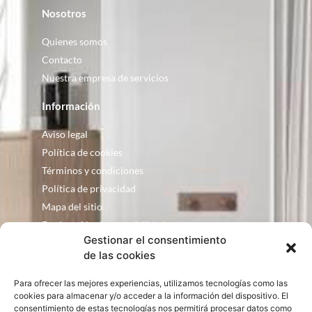
Nosotros
Quienes somos
Contacto
Nuestra empresa de servicios
Información
Aviso legal
Política de cookies
Términos y condiciones
Política de privacidad
Mapa del sitio
Declaración de accesibilidad
Gestionar el consentimiento
Contacto
de las cookies
Fontanería Baquero
Para ofrecer las mejores experiencias, utilizamos tecnologías como las
C/ Justo Zoco, 36 Ejea de los Caballeros
cookies para almacenar y/o acceder a la información del dispositivo. El
Zaragoza – España
consentimiento de estas tecnologías nos permitirá procesar datos como