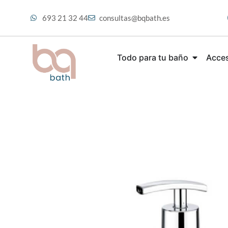
693 21 32 44
consultas@bqbath.es
Todo para tu baño
Acces