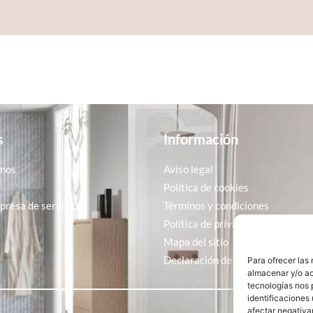
s
Información
mos
Aviso legal
Política de cookies
resa de servicios
Términos y condiciones
Política de privacidad
Mapa del sitio
Declaración de accesibilidad
Para ofrecer las
almacenar y/o ac
tecnologías nos 
identificaciones 
afectar negativa