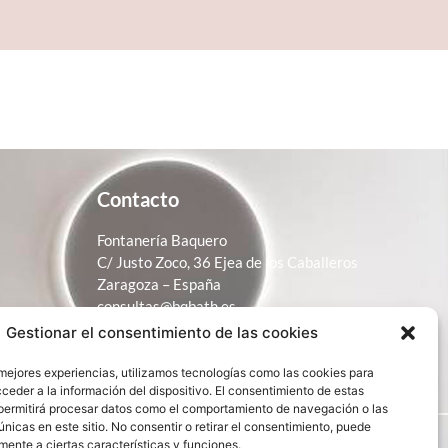
Contacto
Fontanería Baquero
C/ Justo Zoco, 36 Ejea de los Caballeros
Zaragoza – España
consultas@bqbath.es
Gestionar el consentimiento de las cookies
693 21 32 44
 mejores experiencias, utilizamos tecnologías como las cookies para
ceder a la información del dispositivo. El consentimiento de estas
permitirá procesar datos como el comportamiento de navegación o las
únicas en este sitio. No consentir o retirar el consentimiento, puede
mente a ciertas características y funciones.