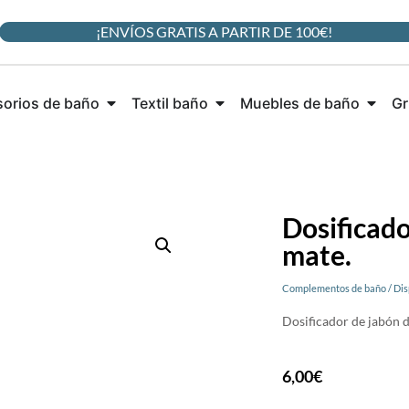
¡ENVÍOS GRATIS A PARTIR DE 100€!
orios de baño
Textil baño
Muebles de baño
Gr
Dosificado
mate.
Complementos de baño
/
Dis
Dosificador de jabón 
6,00
€