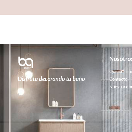
Nosotro
Quienes so
Disfruta decorando tu baño
Contacto
Nuestra emp