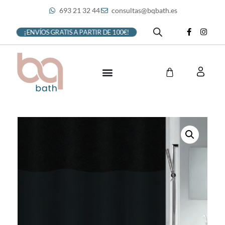
693 21 32 44
consultas@bqbath.es
¡ENVÍOS GRATIS A PARTIR DE 100€!