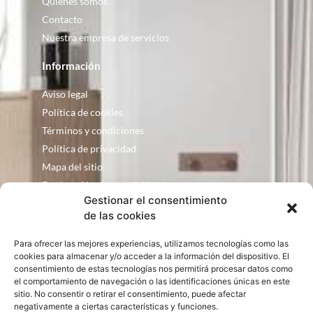
Quienes somos
Contacto
Nuestra empresa de servicios
Información
Aviso legal
Política de cookies
Términos y condiciones
Política de privacidad
Mapa del sitio
Declaración de accesibilidad
Gestionar el consentimiento
Contacto
de las cookies
Fontanería Baquero
Para ofrecer las mejores experiencias, utilizamos tecnologías como las
C/ Justo Zoco, 36 Ejea de los Caballeros
cookies para almacenar y/o acceder a la información del dispositivo. El
Zaragoza – España
consentimiento de estas tecnologías nos permitirá procesar datos como
el comportamiento de navegación o las identificaciones únicas en este
consultas@bqbath.es
sitio. No consentir o retirar el consentimiento, puede afectar
693 21 32 44
negativamente a ciertas características y funciones.