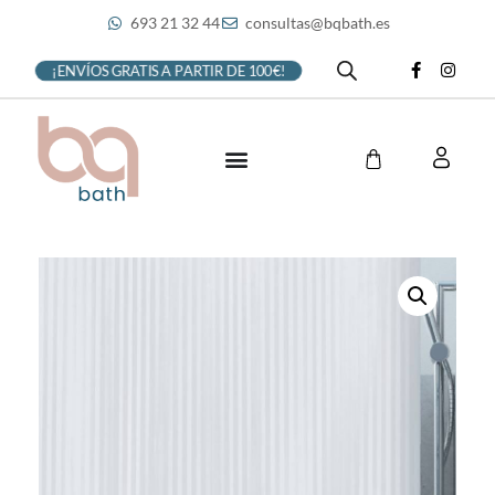
693 21 32 44
consultas@bqbath.es
¡ENVÍOS GRATIS A PARTIR DE 100€!