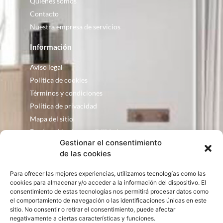
Quienes somos
Contacto
Nuestra empresa de servicios
Información
Aviso legal
Política de cookies
Términos y condiciones
Política de privacidad
Mapa del sitio
Declaración de accesibilidad
Gestionar el consentimiento
Contacto
de las cookies
Fontanería Baquero
Para ofrecer las mejores experiencias, utilizamos tecnologías como las
C/ Justo Zoco, 36 Ejea de los Caballeros
cookies para almacenar y/o acceder a la información del dispositivo. El
Zaragoza – España
consentimiento de estas tecnologías nos permitirá procesar datos como
el comportamiento de navegación o las identificaciones únicas en este
consultas@bqbath.es
sitio. No consentir o retirar el consentimiento, puede afectar
693 21 32 44
negativamente a ciertas características y funciones.