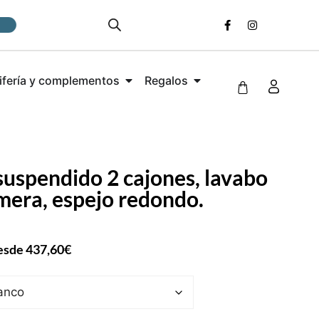
ifería y complementos
Regalos
suspendido 2 cajones, lavabo
mera, espejo redondo.
esde
437,60
€