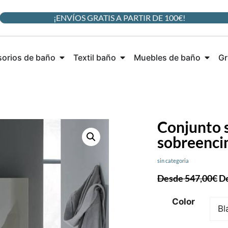
¡ENVÍOS GRATIS A PARTIR DE 100€!
orios de baño
Textil baño
Muebles de baño
Gr
Conjunto 
sobreenci
sin categoria
Desde
547,00
€
D
Color