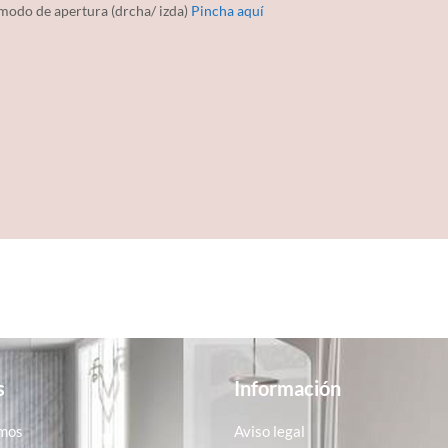
 modo de apertura (drcha/ izda)
Pincha aquí
s
Información
mos
Aviso legal