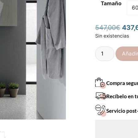
Tamaño
547,00
€
437,
Sin existencias
Añadir
Compra segu
Recíbelo en t
Servicio post