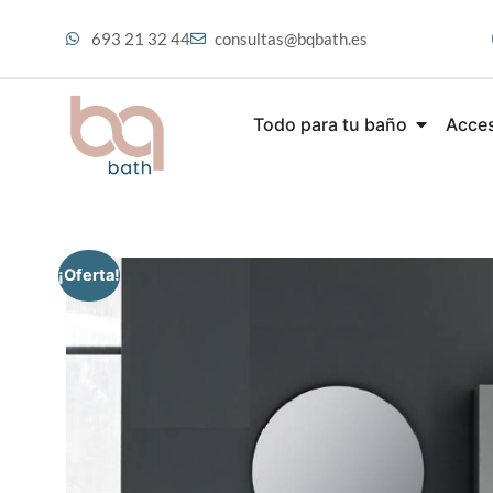
693 21 32 44
consultas@bqbath.es
Todo para tu baño
Acces
¡Oferta!