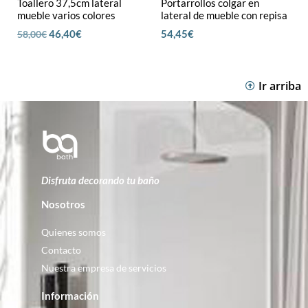
Toallero 37,5cm lateral
Portarrollos colgar en
mueble varios colores
lateral de mueble con repisa
46,40
€
54,45
€
58,00
€
Ir arriba
Disfruta decorando tu baño
Nosotros
Quienes somos
Contacto
Nuestra empresa de servicios
Información