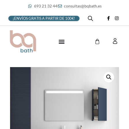
693 21 32 44
consultas@bqbath.es
¡ENVÍOS GRATIS A PARTIR DE 100€!