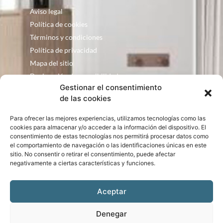
Aviso legal
Política de cookies
Términos y condiciones
Política de privacidad
Mapa del sitio
Declaración de accesibilidad
Gestionar el consentimiento
Contacto
de las cookies
Fontanería Baquero
Para ofrecer las mejores experiencias, utilizamos tecnologías como las
C/ Justo Zoco, 36 Ejea de los Caballeros
cookies para almacenar y/o acceder a la información del dispositivo. El
Zaragoza – España
consentimiento de estas tecnologías nos permitirá procesar datos como
el comportamiento de navegación o las identificaciones únicas en este
consultas@bqbath.es
sitio. No consentir o retirar el consentimiento, puede afectar
693 21 32 44
negativamente a ciertas características y funciones.
Aceptar
Denegar
Bqbath © Copyright 2024. Diseño web realizado por
PuntoCom Estudio