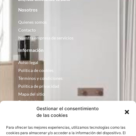
Nosotros
Quienes somos
Contacto
Nuestra empresa de servicios
Información
Aviso legal
Política de cookies
Términos y condiciones
Política de privacidad
Mapa del sitio
Declaración de accesibilidad
Gestionar el consentimiento
Contacto
de las cookies
Fontanería Baquero
Para ofrecer las mejores experiencias, utilizamos tecnologías como las
C/ Justo Zoco, 36 Ejea de los Caballeros
cookies para almacenar y/o acceder a la información del dispositivo. El