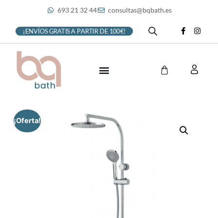
693 21 32 44
consultas@bqbath.es
¡ENVÍOS GRATIS A PARTIR DE 100€!
¡Oferta!