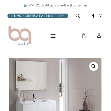
693 21 32 44
consultas@bqbath.es
¡ENVÍOS GRATIS A PARTIR DE 100€!