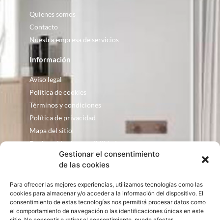
Quienes somos
Contacto
Nuestra empresa de servicios
Información
Aviso legal
Política de cookies
Términos y condiciones
Política de privacidad
Mapa del sitio
Declaración de accesibilidad
Gestionar el consentimiento
Contacto
de las cookies
Fontanería Baquero
Para ofrecer las mejores experiencias, utilizamos tecnologías como las
C/ Justo Zoco, 36 Ejea de los Caballeros
cookies para almacenar y/o acceder a la información del dispositivo. El
Zaragoza – España
consentimiento de estas tecnologías nos permitirá procesar datos como
el comportamiento de navegación o las identificaciones únicas en este
consultas@bqbath.es
sitio. No consentir o retirar el consentimiento, puede afectar