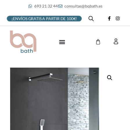
693 21 32 44
consultas@bqbath.es
¡ENVÍOS GRATIS A PARTIR DE 100€!