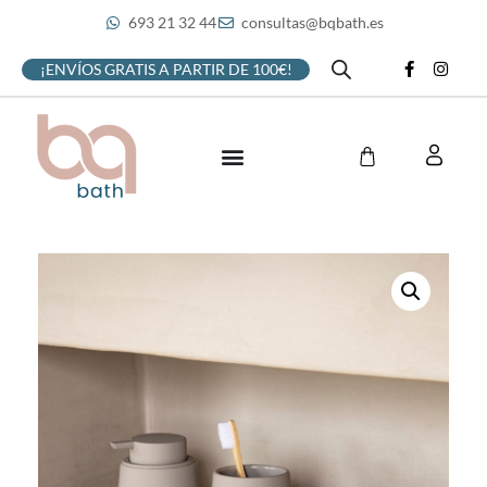
693 21 32 44
consultas@bqbath.es
¡ENVÍOS GRATIS A PARTIR DE 100€!