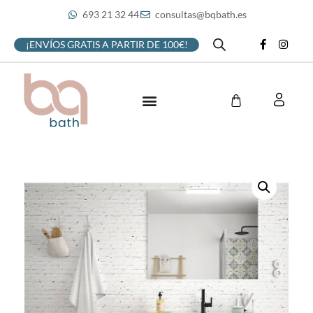
693 21 32 44
consultas@bqbath.es
¡ENVÍOS GRATIS A PARTIR DE 100€!