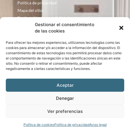
Política de privacidad
Mapa del sitio
Declaración de accesibilidad
Gestionar el consentimiento
Contacto
de las cookies
Fontanería Baquero
Para ofrecer las mejores experiencias, utilizamos tecnologías como las
C/ Justo Zoco, 36 Ejea de los Caballeros
cookies para almacenar y/o acceder a la información del dispositivo. El
Zaragoza – España
consentimiento de estas tecnologías nos permitirá procesar datos como
el comportamiento de navegación o las identificaciones únicas en este
consultas@bqbath.es
sitio. No consentir o retirar el consentimiento, puede afectar
693 21 32 44
negativamente a ciertas características y funciones.
Aceptar
Denegar
Bqbath © Copyright 2024. Diseño web realizado por
PuntoCom Estudio
Ver preferencias
Ir arriba
Política de cookies
Política de privacidad
Aviso legal