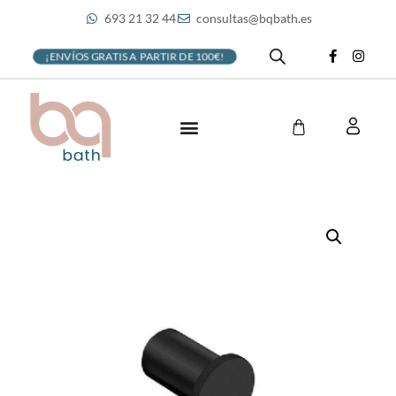
693 21 32 44
consultas@bqbath.es
¡ENVÍOS GRATIS A PARTIR DE 100€!