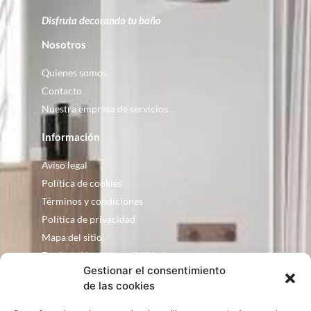
Disfruta decorando tu baño
Nosotros
Quienes somos
Contacto
Nuestra empresa de servicios
Información
Aviso legal
Política de cookies
Términos y condiciones
Política de privacidad
Mapa del sitio
Declaración de accesibilidad
Gestionar el consentimiento
Contacto
de las cookies
Fontanería Baquero