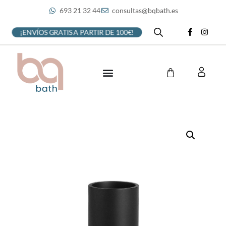
693 21 32 44
consultas@bqbath.es
¡ENVÍOS GRATIS A PARTIR DE 100€!