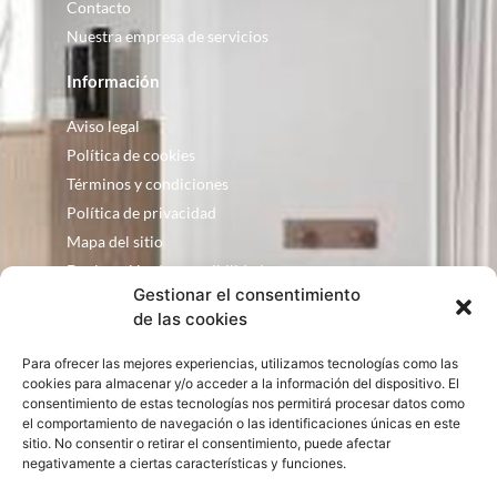
Contacto
Nuestra empresa de servicios
Información
Aviso legal
Política de cookies
Términos y condiciones
Política de privacidad
Mapa del sitio
Declaración de accesibilidad
Gestionar el consentimiento
Contacto
de las cookies
Fontanería Baquero
Para ofrecer las mejores experiencias, utilizamos tecnologías como las
C/ Justo Zoco, 36 Ejea de los Caballeros
cookies para almacenar y/o acceder a la información del dispositivo. El
Zaragoza – España
consentimiento de estas tecnologías nos permitirá procesar datos como
el comportamiento de navegación o las identificaciones únicas en este
consultas@bqbath.es
sitio. No consentir o retirar el consentimiento, puede afectar
693 21 32 44
negativamente a ciertas características y funciones.