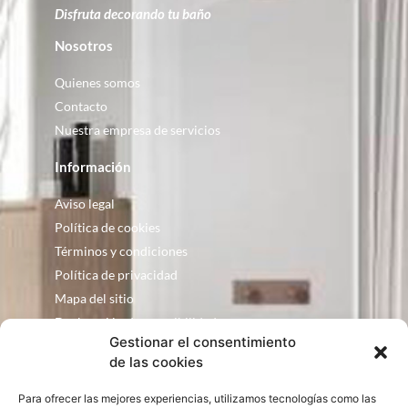
Disfruta decorando tu baño
Nosotros
Quienes somos
Contacto
Nuestra empresa de servicios
Información
Aviso legal
Política de cookies
Términos y condiciones
Política de privacidad
Mapa del sitio
Declaración de accesibilidad
Gestionar el consentimiento
Contacto
de las cookies
Fontanería Baquero
Para ofrecer las mejores experiencias, utilizamos tecnologías como las