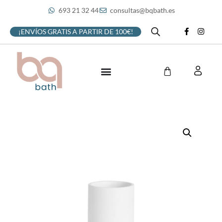
693 21 32 44
consultas@bqbath.es
¡ENVÍOS GRATIS A PARTIR DE 100€!