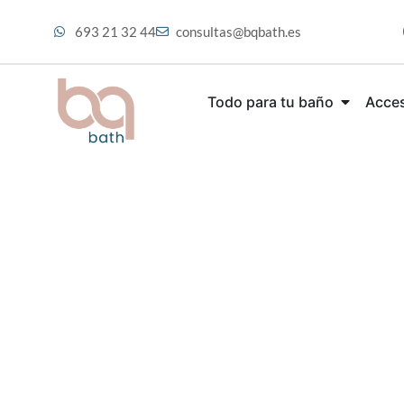
693 21 32 44
consultas@bqbath.es
Todo para tu baño
Acces