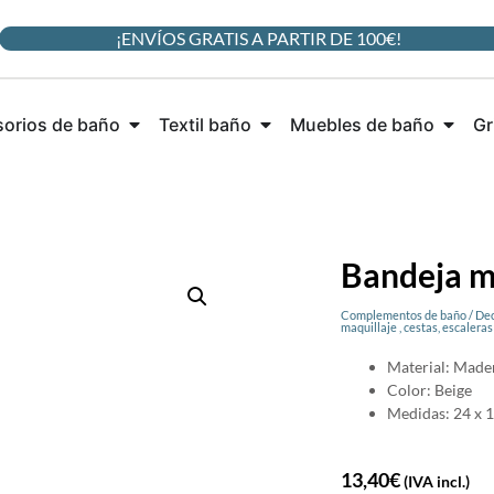
¡ENVÍOS GRATIS A PARTIR DE 100€!
orios de baño
Textil baño
Muebles de baño
Gr
Bandeja m
Complementos de baño
/
Dec
maquillaje , cestas, escaleras
Material: Made
Color: Beige
Medidas: 24 x 1
13,40
€
(IVA incl.)