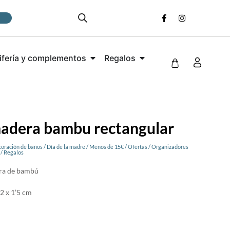
ifería y complementos
Regalos
adera bambu rectangular
oración de baños
/
Día de la madre
/
Menos de 15€
/
Ofertas
/
Organizadores
/
Regalos
ra de bambú
2 x 1’5 cm