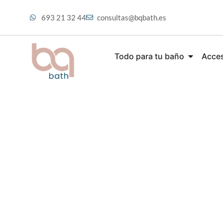
693 21 32 44
consultas@bqbath.es
Todo para tu baño
Acces