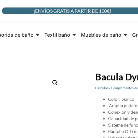
¡ENVÍOS GRATIS A PARTIR DE 100€!
orios de baño
Textil baño
Muebles de baño
Gr
Bacula Dy
Básculas
/
Complementos de
Color: blanco
Amplia platafo
Conexión y des
Capacidad de pe
Sistema de fun
Pantalla LCD de
Indicador de niv