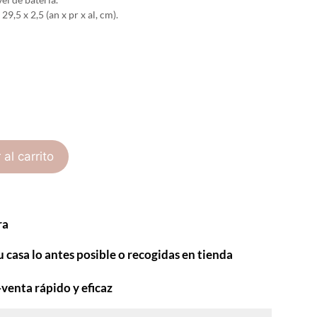
29,5 x 2,5 (an x pr x al, cm).
 al carrito
ra
u casa lo antes posible o recogidas en tienda
-venta rápido y eficaz