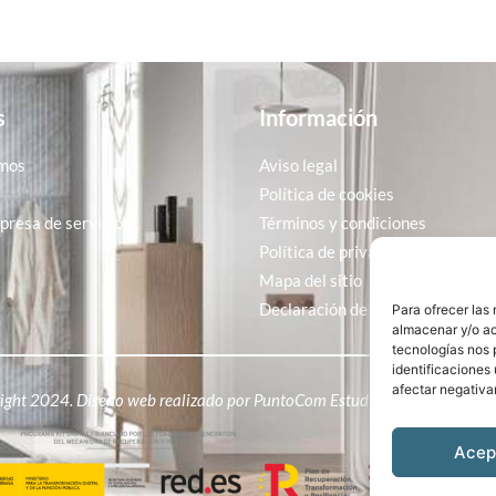
s
Información
mos
Aviso legal
Política de cookies
resa de servicios
Términos y condiciones
Política de privacidad
Mapa del sitio
Declaración de accesibilidad
Para ofrecer las
almacenar y/o ac
tecnologías nos 
identificaciones 
afectar negativa
ight 2024. Diseño web realizado por
PuntoCom Estudio
Acep