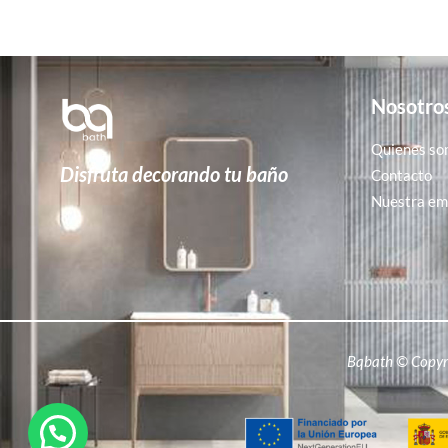
Nosotro
Quienes so
Disfruta decorando tu baño
Contacto
Nuestra emp
Bqbath © Copyr