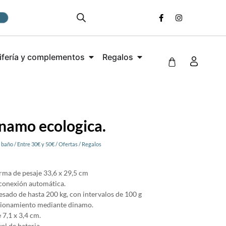
ifería y complementos
Regalos
namo ecologica.
 baño
/
Entre 30€ y 50€
/
Ofertas
/
Regalos
rma de pesaje 33,6 x 29,5 cm
conexión automática.
sado de hasta 200 kg, con intervalos de 100 g
cionamiento mediante dinamo.
 7,1 x 3,4 cm.
el de bateria.