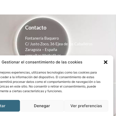
Contacto
Fontanería Baquero
C/ Justo Zoco, 36 Ejea de los Caballeros
Zaragoza – España
consultas@bqbath.es
Gestionar el consentimiento de las cookies
693 21 32 44
 mejores experiencias, utilizamos tecnologías como las cookies para
ceder a la información del dispositivo. El consentimiento de estas
permitirá procesar datos como el comportamiento de navegación o las
únicas en este sitio. No consentir o retirar el consentimiento, puede
mente a ciertas características y funciones.
tar
Denegar
Ver preferencias